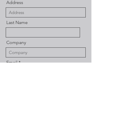
Address
Last Name
Company
Email
Position
Message