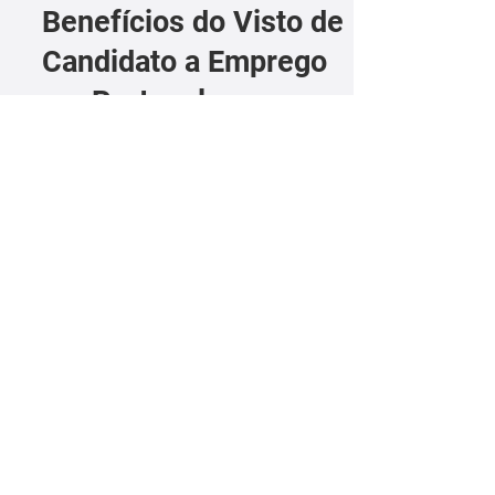
Benefícios do Visto de
Candidato a Emprego
em Portugal
Você pode entrar em Portugal sem
oferta de emprego
Você precisa primeiro se candidatar a
um emprego.
Você pode solicitar este visto em seu
país de origem.
Poderá explorar o mercado de
trabalho português.
O custo de um visto é baixo.